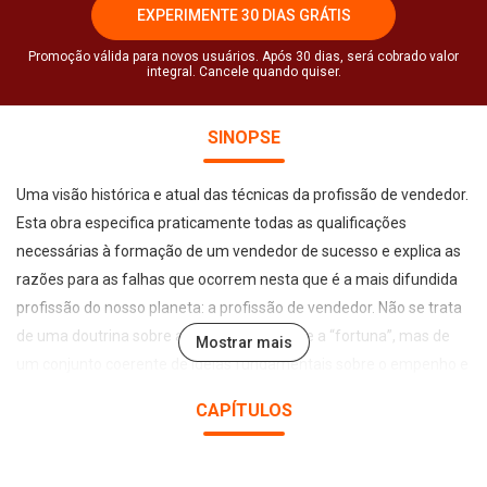
EXPERIMENTE 30 DIAS GRÁTIS
Promoção válida para novos usuários. Após 30 dias, será cobrado valor
integral. Cancele quando quiser.
SINOPSE
Uma visão histórica e atual das técnicas da profissão de vendedor.
Esta obra especifica praticamente todas as qualificações
necessárias à formação de um vendedor de sucesso e explica as
razões para as falhas que ocorrem nesta que é a mais difundida
profissão do nosso planeta: a profissão de vendedor. Não se trata
de uma doutrina sobre a “sorte”, o “acaso” e a “fortuna”, mas de
Mostrar mais
um conjunto coerente de ideias fundamentais sobre o empenho e
seus resultados, que leva ao sucesso na carreira, não do
CAPÍTULOS
profissional indolente, imprevidente e sonhador, mas daquele que
é perseverante, inteligente e determinado.