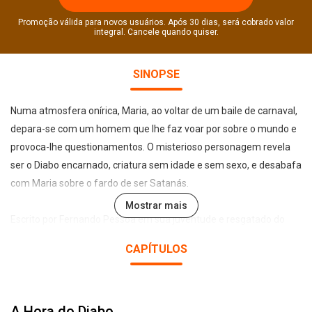
Promoção válida para novos usuários. Após 30 dias, será cobrado valor
integral. Cancele quando quiser.
SINOPSE
Numa atmosfera onírica, Maria, ao voltar de um baile de carnaval,
depara-se com um homem que lhe faz voar por sobre o mundo e
provoca-lhe questionamentos. O misterioso personagem revela
ser o Diabo encarnado, criatura sem idade e sem sexo, e desabafa
com Maria sobre o fardo de ser Satanás.
Mostrar mais
Escrito por Fernando Pessoa em sua juventude e resgatado do
espólio do autor na Biblioteca Nacional de Portugal, aqui narrado
CAPÍTULOS
pela atriz portuguesa Ana Sofia Paiva, A Hora do Diabo é um
conto que gera reflexão e exibe outra faceta do talento peculiar
do mestre.
A Hora do Diabo