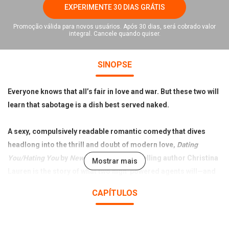
EXPERIMENTE 30 DIAS GRÁTIS
Promoção válida para novos usuários. Após 30 dias, será cobrado valor
integral. Cancele quando quiser.
SINOPSE
Everyone knows that all’s fair in love and war. But these two will
learn that sabotage is a dish best served naked.
A sexy, compulsively readable romantic comedy that dives
headlong into the thrill and doubt of modern love,
Dating
You/Hating You
by
New York Times
bestselling author Christina
Mostrar mais
Lauren is the story of what two high-powered agents will—and
won’t—do to get everything they ever wanted.
CAPÍTULOS
Despite the odds against them from an embarrassing meet-
awkward at a mutual friend’s Halloween party, Carter and Evie