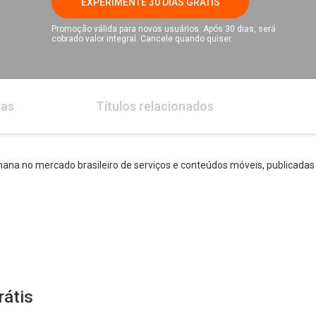
EXPERIMENTE 30 DIAS GRÁTIS
Promoção válida para novos usuários. Após 30 dias, será
cobrado valor integral. Cancele quando quiser.
ias
Títulos relacionados
ana no mercado brasileiro de serviços e conteúdos móveis, publicadas 
rátis