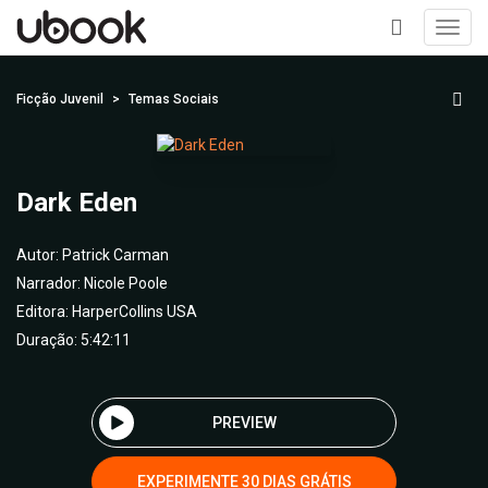
Toggl
navig
+
Ficção Juvenil
Temas Sociais
Dark Eden
Autor:
Patrick Carman
Narrador:
Nicole Poole
Editora:
HarperCollins USA
Duração: 5:42:11
PREVIEW
EXPERIMENTE 30 DIAS GRÁTIS