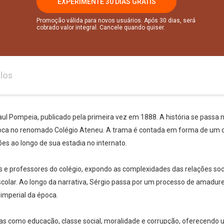
EXPERIMENTE 30 DIAS GRÁTIS
Promoção válida para novos usuários. Após 30 dias, será
cobrado valor integral. Cancele quando quiser.
los
l Pompeia, publicado pela primeira vez em 1888. A história se passa no
oca no renomado Colégio Ateneu. A trama é contada em forma de um di
ões ao longo de sua estadia no internato.
s e professores do colégio, expondo as complexidades das relações sociai
lar. Ao longo da narrativa, Sérgio passa por um processo de amadurec
imperial da época.
 como educação, classe social, moralidade e corrupção, oferecendo u