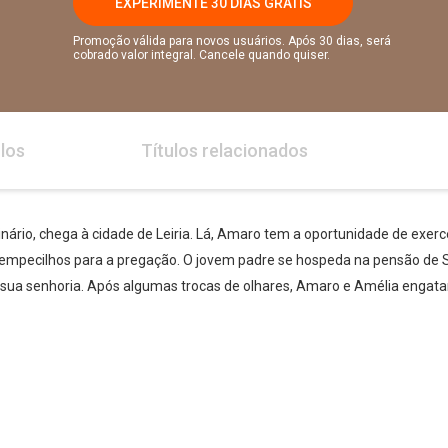
EXPERIMENTE 30 DIAS GRÁTIS
Promoção válida para novos usuários. Após 30 dias, será
cobrado valor integral. Cancele quando quiser.
los
Títulos relacionados
ário, chega à cidade de Leiria. Lá, Amaro tem a oportunidade de exerc
a empecilhos para a pregação. O jovem padre se hospeda na pensão de 
de sua senhoria. Após algumas trocas de olhares, Amaro e Amélia engat