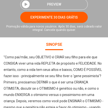
PREVIEW
EXPERIMENTE 30 DIAS GRÁTIS
Promoção válida para novos usuários. Após 30 dias, será cobrado valor
integral. Cancele quando quiser.
SINOPSE
"Como pai/mãe, seu OBJETIVO é CRIAR seu filho para ele que
CONSIGA viver uma vida REPLETA de propósito e FELICIDADE. No
entanto, como a vida tem seus altos e baixos, COMO É POSSÍVEL
fazer isso - principalmente se seu filho tiver o 'gene pessimista'?
Primeiro, precisamos DEFINIR o que é ser uma CRIANÇA
OTIMISTA, discutir se o OTIMISMO é genético ou não, e como o
mundo ENXERGA o otimismo versus o pessimismo em uma
criança. Depois, veremos como você pode ENSINAR o OTIMISMO -
mesmo que a genética não esteja a favor do otimismo - usando