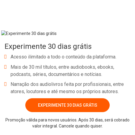
Apesar disso, com seu jeito encantador, Pollyanna conquista as
pessoas em sua nova casa e vizinhança. Com seu modo positivo
de ver o mundo, a menina apresenta a todos que passam por seu
caminho o “jogo do contente”, uma brincadeira que consiste em
ver um lado bom em tudo que acontece, mesmo que a situação
não pareça favorável. Com sua perseverança ela transforma os
Experimente 30 dias grátis
habitantes da cidadezinha e até mesmo sua tia, alguém que
parecia incapaz de ser feliz novamente.
Acesso ilimitado a todo o conteúdo da plataforma.
Mais de 30 mil títulos, entre audiobooks, ebooks,
Publicado em 1913, Pollyanna é um clássico da literatura
podcasts, séries, documentários e notícias.
infantojuvenil universal e encanta gerações desde sua primeira
Narração dos audiolivros feita por profissionais, entre
publicação. Foi adaptado para diversas mídias como filmes,
atores, locutores e até mesmo os próprios autores.
animações, peças de teatro e novelas.
Whatsapp
Facebook
Twitter
E-mail
EXPERIMENTE 30 DIAS GRÁTIS
Promoção válida para novos usuários. Após 30 dias, será cobrado
valor integral. Cancele quando quiser.