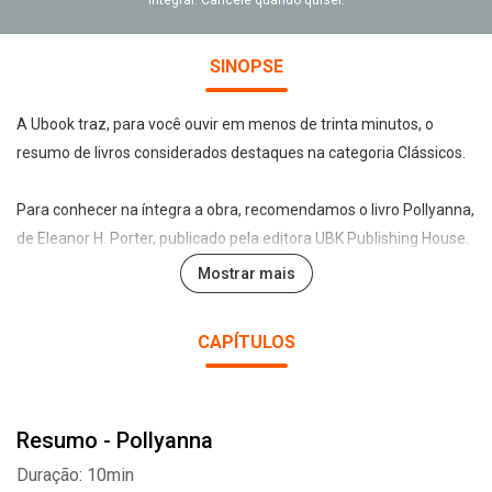
integral. Cancele quando quiser.
SINOPSE
A Ubook traz, para você ouvir em menos de trinta minutos, o
resumo de livros considerados destaques na categoria Clássicos.
Para conhecer na íntegra a obra, recomendamos o livro Pollyanna,
de Eleanor H. Porter, publicado pela editora UBK Publishing House.
Mostrar mais
Pollyanna é uma menina feliz e otimista apesar das dificuldades
CAPÍTULOS
de sua vida. Depois de ficar órfã, aos onze anos de idade, ela vai
morar com tia Polly, sua única parente viva. O que ela não
esperava é que a tia fosse tão rica quanto rigorosa, encarando a
Resumo - Pollyanna
criação da sobrinha apenas como um dever a ser cumprido.
Duração: 10min