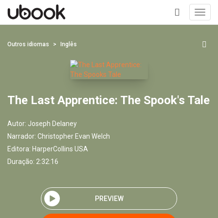
Toggl
navig
+
Outros idiomas
Inglês
The Last Apprentice: The Spook's Tale
Autor:
Joseph Delaney
Narrador:
Christopher Evan Welch
Editora:
HarperCollins USA
Duração: 2:32:16
PREVIEW