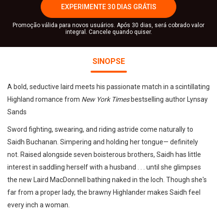
EXPERIMENTE 30 DIAS GRÁTIS
Promoção válida para novos usuários. Após 30 dias, será cobrado valor
integral. Cancele quando quiser.
SINOPSE
A bold, seductive laird meets his passionate match in a scintillating
Highland romance from
New York Times
bestselling author Lynsay
Sands
Sword fighting, swearing, and riding astride come naturally to
Saidh Buchanan. Simpering and holding her tongue— definitely
not. Raised alongside seven boisterous brothers, Saidh has little
interest in saddling herself with a husband . . . until she glimpses
the new Laird MacDonnell bathing naked in the loch. Though she's
far from a proper lady, the brawny Highlander makes Saidh feel
every inch a woman.