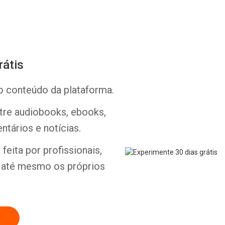
rátis
o conteúdo da plataforma.
Whatsapp
Facebook
Twitter
E-mail
ntre audiobooks, ebooks,
ntários e notícias.
feita por profissionais,
e até mesmo os próprios