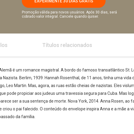
EXPERIMENTE 30 DIAS GRÁTIS
Promoção válida para novos usuários. Após 30 dias, será
cobrado valor integral. Cancele quando quiser.
los
Títulos relacionados
 Alemã é um romance magistral. A bordo do famoso transatlântico St. L
Nazista. Berlim, 1939. Hannah Rosenthal, de 11 anos, tinha uma vida d
o, Leo Martin. Mas, agora, as ruas estão cheias de nazistas. Eles vis
co que pode propiciar aos judeus uma travessia segura para Cuba. Mas l
 parece ser a sua sentença de morte. Nova York, 2014. Anna Rosen, ao 
e criou o pai falecido. O conteúdo do envelope inspira Anna e a mãe a
passado da família.