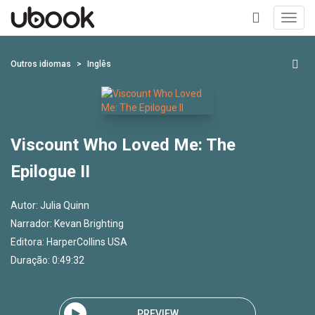
Toggl
navig
+
Outros idiomas
Inglês
Viscount Who Loved Me: The
Epilogue II
Autor:
Julia Quinn
Narrador:
Kevan Brighting
Editora:
HarperCollins USA
Duração: 0:49:32
PREVIEW