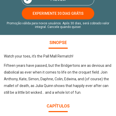
EXPERIMENTE 30 DIAS GRÁTIS
Promoção válida para novos usuários. Após 30 dias, será cobrado valor
integral. Cancele quando quiser.
SINOPSE
Watch your toes, it's the Pall Mall Rematch!
Fifteen years have passed, but the Bridgertons are as devious and
diabolical as ever when it comes to life on the croquet field. Join
Anthony, Kate, Simon, Daphne, Colin, Edwina, and (of course) the
mallet of death, as Julia Quinn shows that happily ever after can
still be a little bit wicked... and a whole lot of fun.
CAPÍTULOS