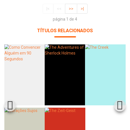
|<
<<
>>
>|
página 1 de 4
TÍTULOS RELACIONADOS