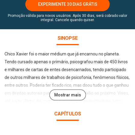
EXPERIMENTE 30 DIAS GRÁTIS
Promoção válida para novos usuários. Após 30 dias, será cobrado valor
integral. Cancele quando quiser.
SINOPSE
Chico Xavier foi o maior médium que já encarnou no planeta.
Tendo cursado apenas o primário, psicografou mais de 450 livros
e milhares de cartas de entes desencarnados, tendo participado
de outros milhares de trabalhos de psicofonia, fenômenos físicos,
entre outros. Poderia ter ficado rico, mas doou tudo o que ganhou
em direitos autorais para instituições de auxílio ao próximo. Viveu,
Mostrar mais
até o seu último dia, com o salário de sua aposentadoria, sem
usufruir materialmente dos ganhos obtidos com suas obras,
CAPÍTULOS
tendo exemplificado até o último dia de vida a humildade e a
caridade que pregava. Neste livro, você encontrará mensagens de
Chico Xavier que lhe trarão conforto em qualquer momento do dia