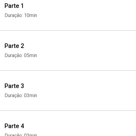
Parte 1
e não há uma ordem para que as mensagens sejam lidas. A
proposta é que você possa abrir o livro em qualquer página e
Duração: 10min
desfrutar dos ensinamentos do mestre.
Parte 2
Duração: 05min
Parte 3
Duração: 03min
Parte 4
Duração: 03min