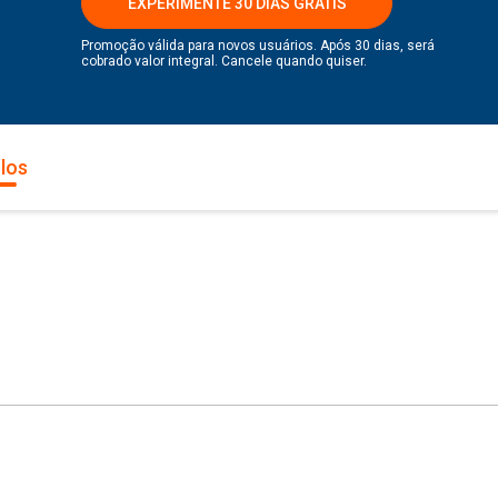
EXPERIMENTE 30 DIAS GRÁTIS
Promoção válida para novos usuários. Após 30 dias, será
cobrado valor integral. Cancele quando quiser.
los