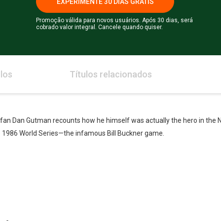
EXPERIMENTE 30 DIAS GRÁTIS
Promoção válida para novos usuários. Após 30 dias, será
cobrado valor integral. Cancele quando quiser.
los
Títulos relacionados
ll fan Dan Gutman recounts how he himself was actually the hero in the
e 1986 World Series—the infamous Bill Buckner game.