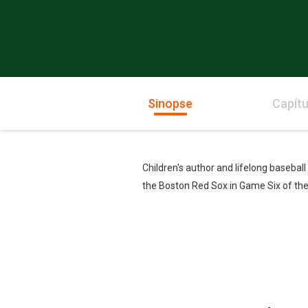
Sinopse
Capítu
Children's author and lifelong baseba
the Boston Red Sox in Game Six of th