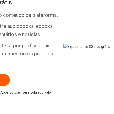
rátis
o conteúdo da plataforma.
ntre audiobooks, ebooks,
Whatsapp
Facebook
Twitter
E-mail
ntários e notícias.
feita por profissionais,
e até mesmo os próprios
Após 30 dias, será cobrado valor