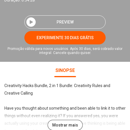
Duração: 0:54:28
PREVIEW
EXPERIMENTE 30 DIAS GRÁTIS
Promoção válida para novos usuários. Após 30 dias, será cobrado valor
integral. Cancele quando quiser.
SINOPSE
Creativity Hacks Bundle, 2 in 1 Bundle: Creativity Rules and
Creative Calling
Have you thought about something and been able to link it to other
things without even realizing it? If you answered yes, you were
actually using your creative thinking. Creative thinking is being able
Mostrar mais