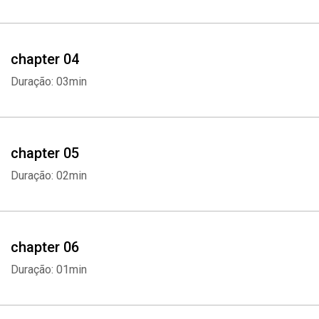
your creative thinking skills.!
This 2-in-1 Bundle includes the following audiobooks:
chapter 04
Duração: 03min
1. Creativity Rules: The Ultimate Guide on Creative Thinking, Learn
The Best Ways on How to Come Up With Creative and Original
Ideas
chapter 05
2. Creative Calling: The Ultimate Guide on How to Unleash Your
Duração: 02min
Creative Side, Learn Useful Tips on How to Trigger and Develop
Your Creative Mind
Get this Creativity Hacks 1 in 1 Bundle today!
chapter 06
Duração: 01min