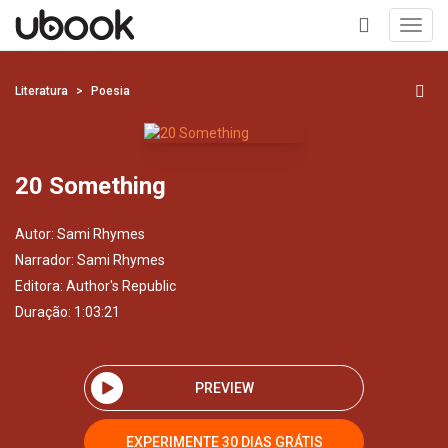
Toggl
navig
+
Literatura
Poesia
20 Something
Autor:
Sami Rhymes
Narrador:
Sami Rhymes
Editora:
Author's Republic
Duração: 1:03:21
PREVIEW
EXPERIMENTE 30 DIAS GRÁTIS