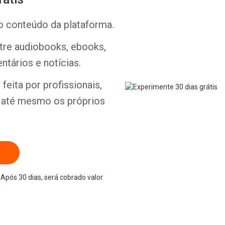
o conteúdo da plataforma.
ntre audiobooks, ebooks,
ntários e notícias.
Whatsapp
Facebook
Twitter
E-mail
feita por profissionais,
e até mesmo os próprios
Após 30 dias, será cobrado valor