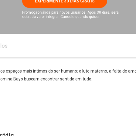
EXPERIMENTE 30 DIAS GRÁTIS
Promoção válida para novos usuários. Após 30 dias, será
cobrado valor integral. Cancele quando quiser.
los
os espaços mais íntimos do ser humano: o luto materno, a falta de amor
omina Bayo buscam encontrar sentido em tudo.
rátis