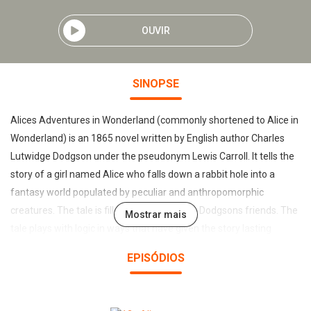
OUVIR
SINOPSE
Alices Adventures in Wonderland (commonly shortened to Alice in
Wonderland) is an 1865 novel written by English author Charles
Lutwidge Dodgson under the pseudonym Lewis Carroll. It tells the
story of a girl named Alice who falls down a rabbit hole into a
fantasy world populated by peculiar and anthropomorphic
creatures. The tale is filled with allusions to Dodgsons friends. The
Mostrar mais
tale plays with logic in ways that have given the story lasting
popularity with adults as well as children. It is considered to be one
EPISÓDIOS
of the best examples of the literary nonsense genre, and its
narrative course and structure have been enormously influential,
especially in the fantasy genre. (Introduction by Wikipedia)