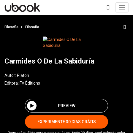
Toggl
navig
+
Filosofia
Filosofia
Carmides O De La Sabiduría
Autor:
Platon
Editora:
FV Éditions
PREVIEW
EXPERIMENTE 30 DIAS GRÁTIS