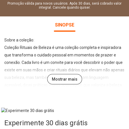
Promoção válida para novos usuários. Após 30 dias, será cobrado valor
integral. Cancele quando quiser.
SINOPSE
Sobre a coleção:
Coleção Rituais de Beleza é uma coleção completa e inspiradora
que transforma o cuidado pessoal em momentos de prazer e
conexão. Cada livro é um convite para você descobrir o poder que
existe em suas mãos e criar rituais diários que elevam não apenas
sua beleza, mas também seu bem-estar. Com linguagem
Mostrar mais
acessível, dicas práticas e uma abordagem que valoriza a beleza
real e autêntica, esta coleção é o guia perfeito para quem deseja
se sentir radiante por dentro e por fora.
Experimente 30 dias grátis
Coleção Rituais de Beleza - Cabelos Deslumbrantes