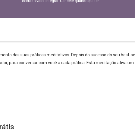
cobrado valor integral. Cancele quando quiser.
ento das suas práticas meditativas. Depois do sucesso do seu best-sel
dor, para conversar com você a cada prática. Esta meditação ativa um 
rátis