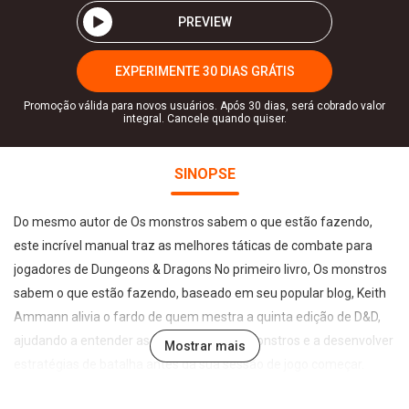
PREVIEW
EXPERIMENTE 30 DIAS GRÁTIS
Promoção válida para novos usuários. Após 30 dias, será cobrado valor
integral. Cancele quando quiser.
SINOPSE
Do mesmo autor de Os monstros sabem o que estão fazendo,
este incrível manual traz as melhores táticas de combate para
jogadores de Dungeons & Dragons No primeiro livro, Os monstros
sabem o que estão fazendo, baseado em seu popular blog, Keith
Ammann alivia o fardo de quem mestra a quinta edição de D&D,
ajudando a entender as habilidades dos monstros e a desenvolver
Mostrar mais
estratégias de batalha antes da sua sessão de jogo começar.
Neste novo livro, ele dá aos jogadores as ferramentas de que