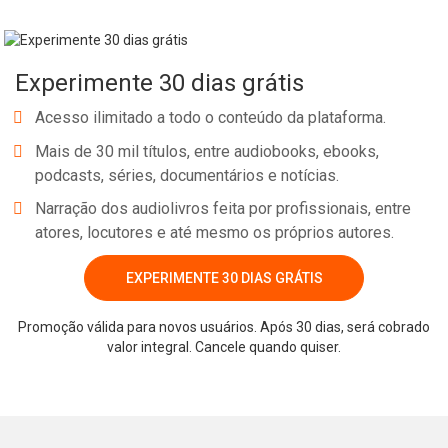
precisam para lutar… e vencer! Baseado na quinta edição de
Dungeons & Dragons, Viva para contar a história: táticas de
combate para jogadores de Dungeons & Dragons traz os
Experimente 30 dias grátis
fundamentos das batalhas de D&D: táticas de combate, ataque e
muito mais, incluindo um ponto altamente necessário: como fugir!
Acesso ilimitado a todo o conteúdo da plataforma.
Não há necessidade de se preocupar em criar um personagem
Mais de 30 mil títulos, entre audiobooks, ebooks,
matematicamente perfeito do zero; a sobrevivência não se trata
podcasts, séries, documentários e notícias.
de estatísticas, mas de comportamento! Com quatro batalhas de
Narração dos audiolivros feita por profissionais, entre
amostra, passo a passo e golpe a golpe, Viva para contar a história
atores, locutores e até mesmo os próprios autores.
mostra como fazer as melhores escolhas para seus queridos
personagens, para que eles possam viver para contar a epopeia
EXPERIMENTE 30 DIAS GRÁTIS
que passaram em s...
Whatsapp
Facebook
Twitter
E-mail
Promoção válida para novos usuários. Após 30 dias, será cobrado
valor integral. Cancele quando quiser.