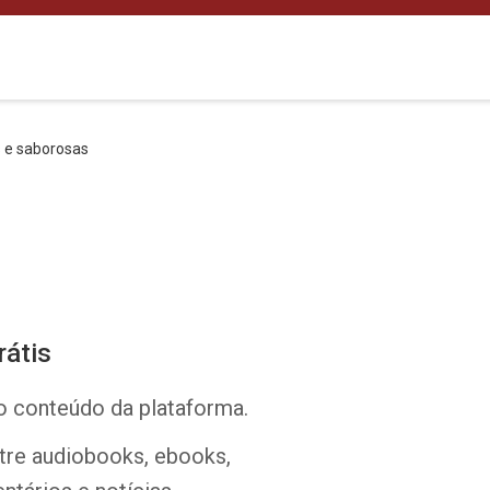
s e saborosas
rátis
o conteúdo da plataforma.
ntre audiobooks, ebooks,