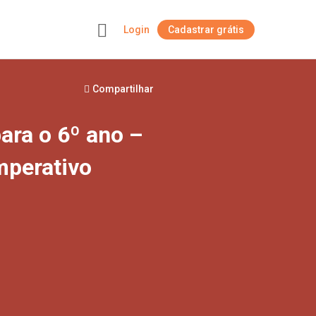
Login
Cadastrar grátis
+
Compartilhar
para o 6º ano –
mperativo