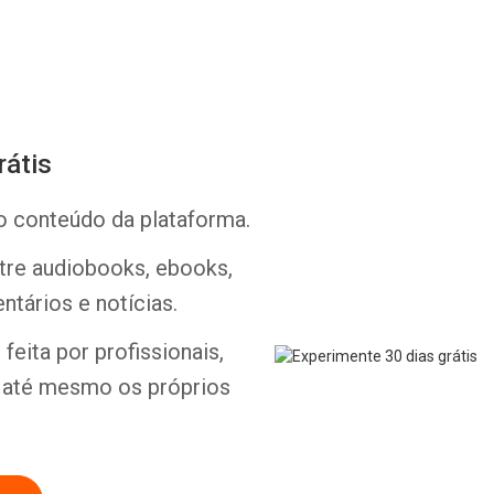
rátis
o conteúdo da plataforma.
Whatsapp
Facebook
Twitter
E-mail
ntre audiobooks, ebooks,
ntários e notícias.
feita por profissionais,
e até mesmo os próprios