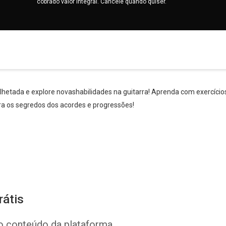
cobrado valor integral. Cancele quando quiser.
lhetada e explore novashabilidades na guitarra! Aprenda com exercício
a os segredos dos acordes e progressões!
rátis
o conteúdo da plataforma.