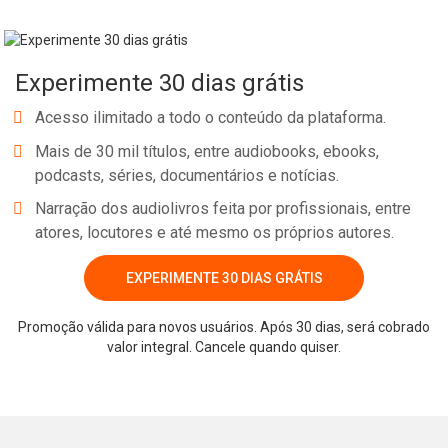
assimilação e fixação do conteúdo pelo estudante.
No e-book "Prof. explica!” Inglês para o 3º ano do Ensino Médio
Experimente 30 dias grátis
continuamos o estudo sobre a compreensão de textos em inglês,
ou Text Comprehension!
Acesso ilimitado a todo o conteúdo da plataforma.
Mais de 30 mil títulos, entre audiobooks, ebooks,
podcasts, séries, documentários e notícias.
Narração dos audiolivros feita por profissionais, entre
atores, locutores e até mesmo os próprios autores.
EXPERIMENTE 30 DIAS GRÁTIS
Whatsapp
Facebook
Twitter
E-mail
Promoção válida para novos usuários. Após 30 dias, será cobrado
valor integral. Cancele quando quiser.