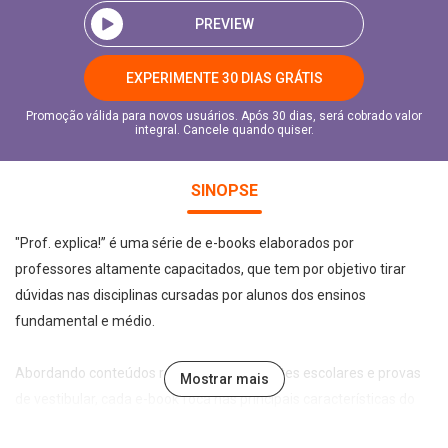
PREVIEW
EXPERIMENTE 30 DIAS GRÁTIS
Promoção válida para novos usuários. Após 30 dias, será cobrado valor
integral. Cancele quando quiser.
SINOPSE
"Prof. explica!” é uma série de e-books elaborados por
professores altamente capacitados, que tem por objetivo tirar
dúvidas nas disciplinas cursadas por alunos dos ensinos
fundamental e médio.
Abordando conteúdos recorrentes em testes escolares e provas
Mostrar mais
de vestibular, cada e-book foca nas principais características do
tema abordado de forma leve, direta e didática, permitindo a