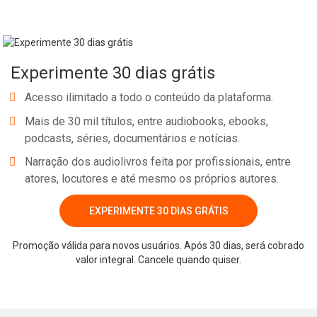
assimilação e fixação do conteúdo pelo estudante.
No e-book "Prof. explica!” História para o 2º ano do Ensino Médio
Experimente 30 dias grátis
serão vistos a crise do Império brasileiro e o Abolicionismo!
Acesso ilimitado a todo o conteúdo da plataforma.
Mais de 30 mil títulos, entre audiobooks, ebooks,
podcasts, séries, documentários e notícias.
Narração dos audiolivros feita por profissionais, entre
atores, locutores e até mesmo os próprios autores.
Whatsapp
Facebook
Twitter
E-mail
EXPERIMENTE 30 DIAS GRÁTIS
Promoção válida para novos usuários. Após 30 dias, será cobrado
valor integral. Cancele quando quiser.