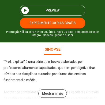
PREVIEW
EXPERIMENTE 30 DIAS GRÁTIS
Promoção válida para novos usuários. Após 30 dias, será cobrado valor
integral. Cancele quando quiser.
SINOPSE
"Prof. explica!” é uma série de e-books elaborados por
professores altamente capacitados, que tem por objetivo tirar
dúvidas nas disciplinas cursadas por alunos dos ensinos
fundamental e médio.
Abordando conteúdos recorrentes em testes escolares e provas
Mostrar mais
de vestibular, cada e-book foca nas principais características do
tema abordado de forma leve, direta e didática, permitindo a