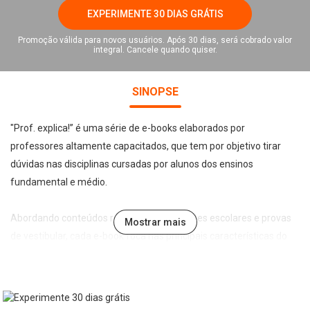
EXPERIMENTE 30 DIAS GRÁTIS
Promoção válida para novos usuários. Após 30 dias, será cobrado valor
integral. Cancele quando quiser.
SINOPSE
"Prof. explica!” é uma série de e-books elaborados por
professores altamente capacitados, que tem por objetivo tirar
dúvidas nas disciplinas cursadas por alunos dos ensinos
fundamental e médio.
Abordando conteúdos recorrentes em testes escolares e provas
Mostrar mais
de vestibular, cada e-book foca nas principais características do
tema abordado de forma leve, direta e didática, permitindo a
assimilação e fixação do conteúdo pelo estudante.
No e-book "Prof. explica!” Artes para o 8º ano vamos refletir sobre