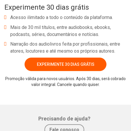
Experimente 30 dias grátis
a música como expressão artística!
Acesso ilimitado a todo o conteúdo da plataforma.
Mais de 30 mil títulos, entre audiobooks, ebooks,
podcasts, séries, documentários e notícias.
Narração dos audiolivros feita por profissionais, entre
atores, locutores e até mesmo os próprios autores.
EXPERIMENTE 30 DIAS GRÁTIS
Promoção válida para novos usuários. Após 30 dias, será cobrado
Whatsapp
Facebook
Twitter
E-mail
valor integral. Cancele quando quiser.
Precisando de ajuda?
Fale conosco