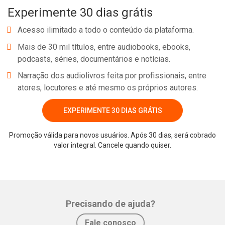
Experimente 30 dias grátis
principais pontos sobre as Revoluções Inglesas.
Acesso ilimitado a todo o conteúdo da plataforma.
Mais de 30 mil títulos, entre audiobooks, ebooks,
podcasts, séries, documentários e notícias.
Narração dos audiolivros feita por profissionais, entre
atores, locutores e até mesmo os próprios autores.
EXPERIMENTE 30 DIAS GRÁTIS
Promoção válida para novos usuários. Após 30 dias, será cobrado
Whatsapp
Facebook
Twitter
E-mail
valor integral. Cancele quando quiser.
Precisando de ajuda?
Fale conosco