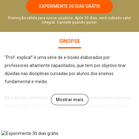
EXPERIMENTE 30 DIAS GRÁTIS
Promoção válida para novos usuários. Após 30 dias, será cobrado valor
integral. Cancele quando quiser.
SINOPSE
"Prof. explica!” é uma série de e-books elaborados por
professores altamente capacitados, que tem por objetivo tirar
dúvidas nas disciplinas cursadas por alunos dos ensinos
fundamental e médio.
Abordando conteúdos recorrentes em testes escolares e provas
Mostrar mais
de vestibular, cada e-book foca nas principais características do
tema abordado de forma leve, direta e didática, permitindo a
assimilação e fixação do conteúdo pelo estudante.
No e-book "Prof. explica!” História para o 8º ano serão vistos os