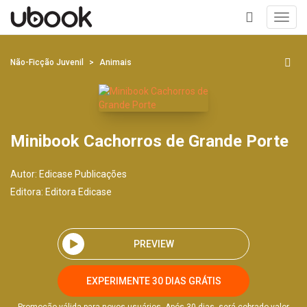
Toggl
navig
+
Não-Ficção Juvenil
Animais
Minibook Cachorros de Grande Porte
Autor:
Edicase Publicações
Editora:
Editora Edicase
PREVIEW
EXPERIMENTE 30 DIAS GRÁTIS