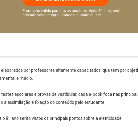
Promoção válida para novos usuários. Após 30 dias, será
cobrado valor integral. Cancele quando quiser.
s elaborados por professores altamente capacitados, que tem por objetiv
amental e médio.
stes escolares e provas de vestibular, cada e-book foca nas principai
ndo a assimilação e fixação do conteúdo pelo estudante.
a o 8º ano serão vistos os principais pontos sobre a eletricidade.