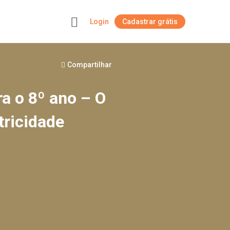
Login
Cadastrar grátis
+
Compartilhar
ra o 8º ano – O
tricidade