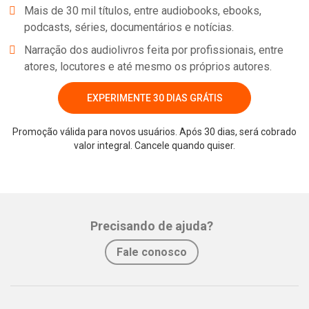
Mais de 30 mil títulos, entre audiobooks, ebooks,
hacia una madura aceptación de sí misma y de sus sentimientos.
podcasts, séries, documentários e notícias.
Narração dos audiolivros feita por profissionais, entre
atores, locutores e até mesmo os próprios autores.
Norte y Sur
(1855) es ante todo una novela de personajes que
crecen, actúan, piensan y sienten. Las contradicciones de la
EXPERIMENTE 30 DIAS GRÁTIS
Inglaterra industrial se entrelazan con una historia de amor
apasionada y curiosamente moderna, entre dos seres capaces de
Promoção válida para novos usuários. Após 30 dias, será cobrado
valor integral. Cancele quando quiser.
tratarse como iguales a pesar de todas las diferencias que los
Whatsapp
Facebook
Twitter
E-mail
separan.
Precisando de ajuda?
Fale conosco