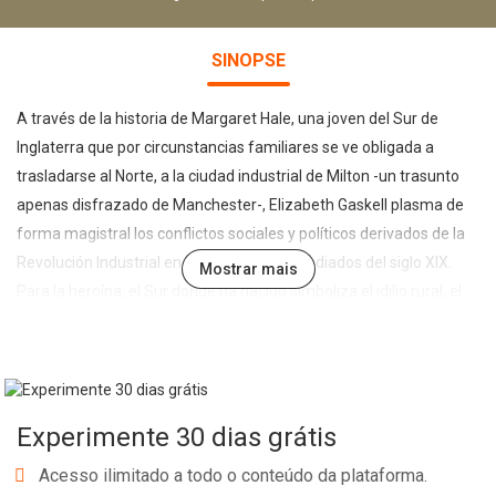
SINOPSE
A través de la historia de Margaret Hale, una joven del Sur de
Inglaterra que por circunstancias familiares se ve obligada a
trasladarse al Norte, a la ciudad industrial de Milton -un trasunto
apenas disfrazado de Manchester-, Elizabeth Gaskell plasma de
forma magistral los conflictos sociales y políticos derivados de la
Revolución Industrial en la Inglaterra de mediados del siglo XIX.
Mostrar mais
Para la heroína, el Sur donde ha nacido simboliza el idilio rural, el
triunfo de la armonía social y el decoro; frente a él, el Norte es
sucio, rudo y violento. Sin embargo, a medida que va penetrando
en ese nuevo mundo y sus distintos estratos —desde Bessy, la
joven obrera enferma y su padre, líder sindical, hasta John
Experimente 30 dias grátis
Thornton, dueño de una fábrica textil, por quien siente una
creciente atracción—, tendrá que ir corrigiendo sus prejuicios; y, del
Acesso ilimitado a todo o conteúdo da plataforma.
mismo modo, su condición de mujer subordinada evolucionará