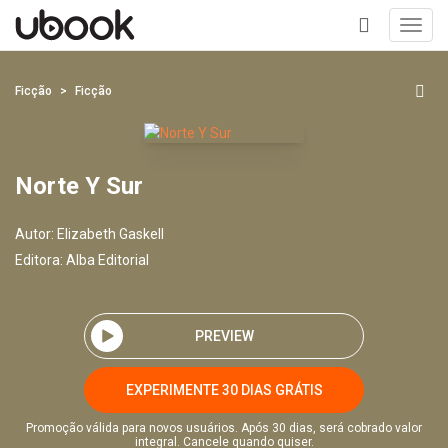
Toggl
navig
+
Ficção
Ficção
Norte Y Sur
Autor:
Elizabeth Gaskell
Editora:
Alba Editorial
PREVIEW
EXPERIMENTE 30 DIAS GRÁTIS
Promoção válida para novos usuários. Após 30 dias, será cobrado valor
integral. Cancele quando quiser.