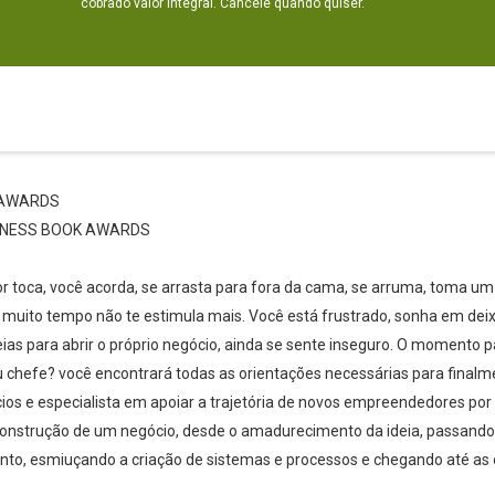
cobrado valor integral. Cancele quando quiser.
 AWARDS
INESS BOOK AWARDS
or toca, você acorda, se arrasta para fora da cama, se arruma, toma um
há muito tempo não te estimula mais. Você está frustrado, sonha em de
ias para abrir o próprio negócio, ainda se sente inseguro. O momento 
chefe? você encontrará todas as orientações necessárias para finalment
os e especialista em apoiar a trajetória de novos empreendedores por 
construção de um negócio, desde o amadurecimento da ideia, passando
mento, esmiuçando a criação de sistemas e processos e chegando até as