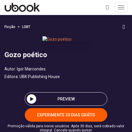
Toggl
navig
+
Ficção
LGBT
Gozo poético
Autor:
Igor Marcondes
Editora:
UBK Publishing House
PREVIEW
EXPERIMENTE 30 DIAS GRÁTIS
Promoção válida para novos usuários. Após 30 dias, será cobrado valor
integral. Cancele quando quiser.