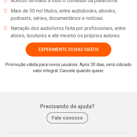
Acesso ilimitado a todo o conteúdo da plataforma.
sobreviver às condições precárias de sua saúde, conforme os
Mais de 30 mil títulos, entre audiobooks, ebooks,
anos avançam, ele fica cada vez mais jovem, forte e ávido por
podcasts, séries, documentários e notícias.
desbravar o mundo da forma peculiar que lhe foi proporcionada.
Narração dos audiolivros feita por profissionais, entre
Com reflexões sobre vida e morte, família e afeto, e a fragilidade
atores, locutores e até mesmo os próprios autores.
da condição humana como um todo, O curioso caso de Benjamin
Button se tornou uma das histórias mais clássicas do consagrado
EXPERIMENTE 30 DIAS GRÁTIS
autor norte-americano F. Scott Fitzgerald.
Promoção válida para novos usuários. Após 30 dias, será cobrado
valor integral. Cancele quando quiser.
Whatsapp
Facebook
Twitter
E-mail
Precisando de ajuda?
Fale conosco