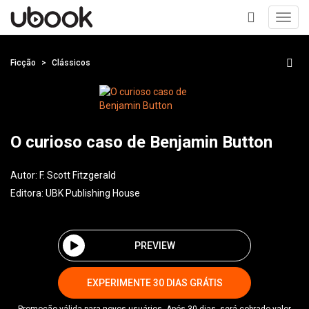
Toggl
navig
+
Ficção
Clássicos
O curioso caso de Benjamin Button
Autor:
F. Scott Fitzgerald
Editora:
UBK Publishing House
PREVIEW
EXPERIMENTE 30 DIAS GRÁTIS