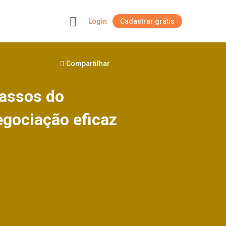
Login
Cadastrar grátis
+
Compartilhar
passos do
gociação eficaz