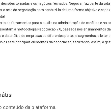
s decisões tomadas e os negócios fechados. Negociar faz parte da vid
r a arte da negociação para conduzi-la de uma forma objetiva e capaz 
tal.
rta de ferramentas para o auxílio na administração de conflitos e na 
resentam a metodologia Negociação 7.0, baseada nos ensinamentos das
 e da análise de empresas de diferentes portes e segmentos, o leitor
o os sete principais elementos da negociação, facilitando, assim, a ge
Whatsapp
Facebook
Twitter
E-mail
rátis
o conteúdo da plataforma.