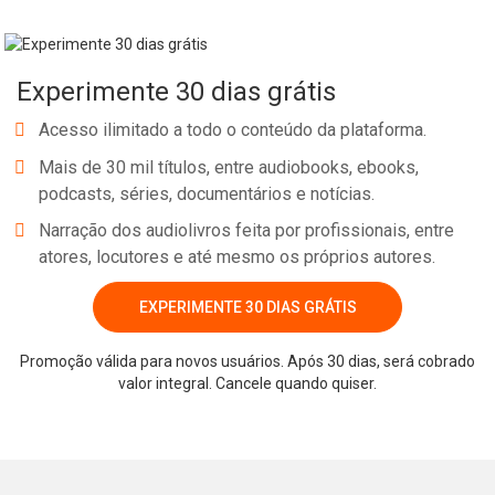
simplifies things, you’ll often end up losing a lot of control over
how the videos are displayed.In this guide, you’re going to learn
some of the best ways to use video on your websites profitably,
Experimente 30 dias grátis
and just how easy it is to get around some of the biggest issues
you might face when using it.
Acesso ilimitado a todo o conteúdo da plataforma.
Mais de 30 mil títulos, entre audiobooks, ebooks,
podcasts, séries, documentários e notícias.
Narração dos audiolivros feita por profissionais, entre
atores, locutores e até mesmo os próprios autores.
EXPERIMENTE 30 DIAS GRÁTIS
Whatsapp
Facebook
Twitter
E-mail
Promoção válida para novos usuários. Após 30 dias, será cobrado
valor integral. Cancele quando quiser.