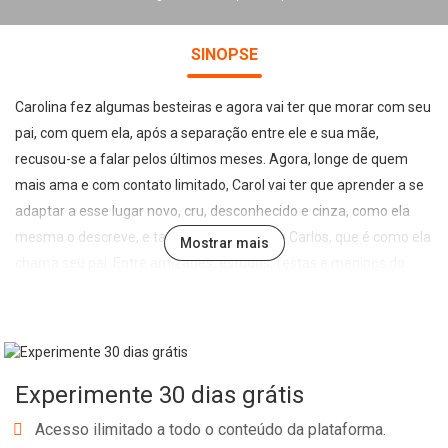
SINOPSE
Carolina fez algumas besteiras e agora vai ter que morar com seu
pai, com quem ela, após a separação entre ele e sua mãe,
recusou-se a falar pelos últimos meses. Agora, longe de quem
mais ama e com contato limitado, Carol vai ter que aprender a se
adaptar a esse lugar novo, cru, desconhecido e cinza, como ela
mesma o descreve, e também a esse novo Carlos, que é como ela
Mostrar mais
chama seu pai. Entre amizades, estudos, festas e meninos do
passado e do que ela gostaria que fosse seu futuro, nossa
protagonista vai mudar seu jeito de pensar sobre família e
entender um pouco mais sobre amar e cuidar das pessoas que
estão por perto. Como a adolescente dramática que é, acha que
Experimente 30 dias grátis
tudo é o fim do mundo, mas, na verdade, está apenas em frente a
um novo começo.
Acesso ilimitado a todo o conteúdo da plataforma.