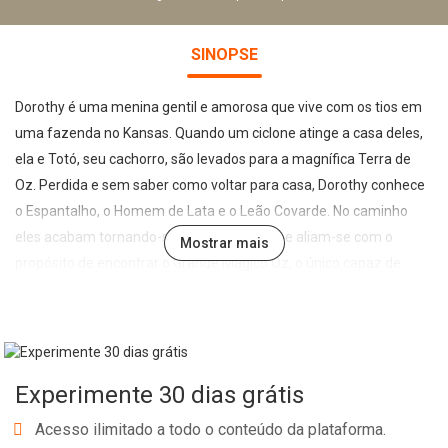
SINOPSE
Dorothy é uma menina gentil e amorosa que vive com os tios em
uma fazenda no Kansas. Quando um ciclone atinge a casa deles,
ela e Totó, seu cachorro, são levados para a magnífica Terra de
Oz. Perdida e sem saber como voltar para casa, Dorothy conhece
o Espantalho, o Homem de Lata e o Leão Covarde. No caminho
eles acabam tornando-se grandes amigos e aliam-se com o
Mostrar mais
propósito de encontrar o Grande Mágico Oz, o único capaz de
realizar desejos.
Em meio a desafios perigosos, Dorothy e seus amigos precisam
enfrentar seus medos para que alcancem o próprio objetivo. O
Experimente 30 dias grátis
Espantalho quer um cérebro, para ser inteligente; o Homem de
Lata pede um coração, para que possa amar novamente; o Leão
Acesso ilimitado a todo o conteúdo da plataforma.
almeja coragem para se tornar o rei da selva; e Dorothy deseja