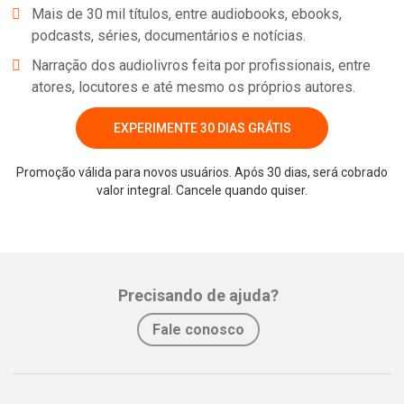
Mais de 30 mil títulos, entre audiobooks, ebooks,
apenas voltar ao Kansas, para reencontrar a família.
podcasts, séries, documentários e notícias.
Narração dos audiolivros feita por profissionais, entre
Nesta clássica jornada de aventura e amizade, L. Frank Baum
atores, locutores e até mesmo os próprios autores.
constrói uma trama envolvente que comove e aproxima crianças
e adultos até os dias de hoje. Em meio a todas as lições sobre
EXPERIMENTE 30 DIAS GRÁTIS
sagacidade, generosidade e coragem a que predomina é: não há
melhor lugar do que nosso lar.
Promoção válida para novos usuários. Após 30 dias, será cobrado
valor integral. Cancele quando quiser.
Whatsapp
Facebook
Twitter
E-mail
Precisando de ajuda?
Fale conosco