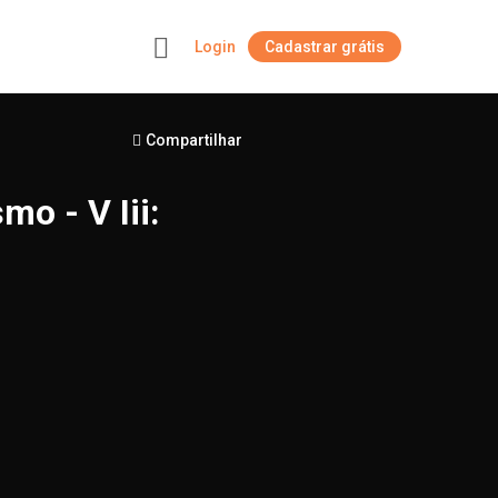
Login
Cadastrar grátis
+
Compartilhar
mo - V Iii: