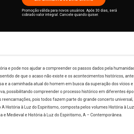
Promoção válida para novos usuários. Após 30 dias, será
cobrado valor integral. Cancele quando quiser.
stória e pode nos ajudar a compreender os passos dados pela humanidad
 sentido de que o acaso não existe e os acontecimentos históricos, an
esa e a caminhada atual do homem em busca da superação dos vícios e 
va, possibilitando compreender o processo histórico em diferentes é
s reencarnações, pois todos fazem parte do grande concerto universal, r
 A História à Luz do Espiritismo, composta pelos volumes História à Luz
iga e Medieval e História à Luz do Espiritismo, A – Contemporânea.