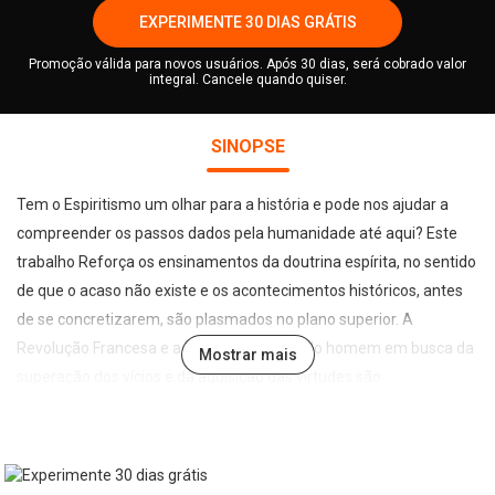
EXPERIMENTE 30 DIAS GRÁTIS
Promoção válida para novos usuários. Após 30 dias, será cobrado valor
integral. Cancele quando quiser.
SINOPSE
Tem o Espiritismo um olhar para a história e pode nos ajudar a
compreender os passos dados pela humanidade até aqui? Este
trabalho Reforça os ensinamentos da doutrina espírita, no sentido
de que o acaso não existe e os acontecimentos históricos, antes
de se concretizarem, são plasmados no plano superior. A
Revolução Francesa e a caminhada atual do homem em busca da
Mostrar mais
superação dos vícios e da aquisição das virtudes são
apresentados sob uma nova perspectiva, possibilitando
compreender o processo histórico em diferentes épocas, lugares
e desempenhando diferentes papéis, através de múltiplas
reencarnações, pois todos fazem parte do grande concerto