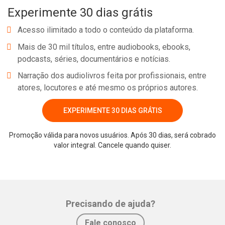
Experimente 30 dias grátis
universal, regido pela lei do progresso e sob a orientação de Jesus.
Integra a Coleção A História à Luz do Espiritismo, composta pelos
Acesso ilimitado a todo o conteúdo da plataforma.
volumes História à Luz do Espiritismo, A – Idade Moderna, História
Mais de 30 mil títulos, entre audiobooks, ebooks,
à Luz do Espiritismo, A – Antiga e Medieval e História à Luz do
podcasts, séries, documentários e notícias.
Espiritismo, A – Contemporânea.
Narração dos audiolivros feita por profissionais, entre
atores, locutores e até mesmo os próprios autores.
EXPERIMENTE 30 DIAS GRÁTIS
Promoção válida para novos usuários. Após 30 dias, será cobrado
Whatsapp
Facebook
Twitter
E-mail
valor integral. Cancele quando quiser.
Precisando de ajuda?
Fale conosco