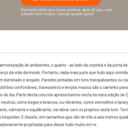
Promoção válida para novos usuários. Após 30 dias, será
cobrado valor integral. Cancele quando quiser.
harmonização de ambientes, o quarto - ao lado da cozinha e da porta de 
ço da vida dormindo. Portanto, nada mais justo que tudo aqui contrib
 iluminado e arejado. Paredes pintadas em tons tranqüilizantes ou co
lchões confortáveis, travesseiros e lençóis macios são o caminho para
 de dia. Parte desta rota nós apresentamos nesta terceira edição de 
s neutros, como beges e brancos, ou vibrantes, como vermelhos e laran
nte, calmante e equilibrante, vai vibrar com os projetos neste tom. Te
ou hóspedes. E closets, em tamanhos que vão de três a seis metros qu
idadosamente projetadas para deixar tudo muito em or...