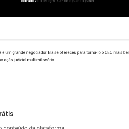
cobrado valor integral. Cancele quando quiser.
le é um grande negociador. Ela se ofereceu para torná-lo o CEO mais 
 ação judicial multimilionária.
rátis
o conteúdo da plataforma.