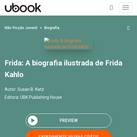
Toggl
navig
+
Não-Ficção Juvenil
Biografia
Frida: A biografia ilustrada de Frida
Kahlo
Autor:
Susan B. Katz
Editora:
UBK Publishing House
PREVIEW
EXPERIMENTE 30 DIAS GRÁTIS