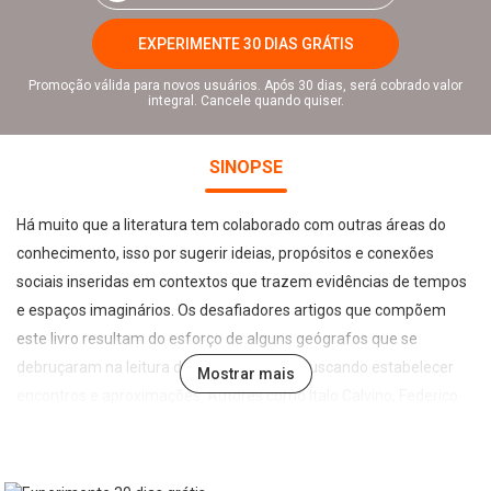
EXPERIMENTE 30 DIAS GRÁTIS
Promoção válida para novos usuários. Após 30 dias, será cobrado valor
integral. Cancele quando quiser.
SINOPSE
Há muito que a literatura tem colaborado com outras áreas do
conhecimento, isso por sugerir ideias, propósitos e conexões
sociais inseridas em contextos que trazem evidências de tempos
e espaços imaginários. Os desafiadores artigos que compõem
este livro resultam do esforço de alguns geógrafos que se
debruçaram na leitura de obras literárias buscando estabelecer
Mostrar mais
encontros e aproximações. Autores como Ítalo Calvino, Federico
Garcia Lorca, Joseph Conrad, Júlio Verne, Guimarães Rosa, João
Gilberto Noll, Cora Coralina e Mário de Andrade entre outros
também importantes, têm suas obras investigadas por este grupo