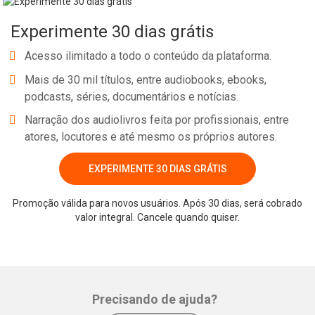
de ensaístas que apontam infinitas e instigantes possibilidades de
Experimente 30 dias grátis
leituras.
Acesso ilimitado a todo o conteúdo da plataforma.
Mais de 30 mil títulos, entre audiobooks, ebooks,
podcasts, séries, documentários e notícias.
Narração dos audiolivros feita por profissionais, entre
atores, locutores e até mesmo os próprios autores.
EXPERIMENTE 30 DIAS GRÁTIS
Whatsapp
Facebook
Twitter
E-mail
Promoção válida para novos usuários. Após 30 dias, será cobrado
valor integral. Cancele quando quiser.
Precisando de ajuda?