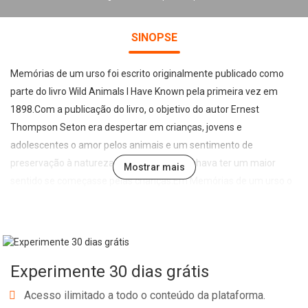
SINOPSE
Memórias de um urso foi escrito originalmente publicado como
parte do livro Wild Animals I Have Known pela primeira vez em
1898.Com a publicação do livro, o objetivo do autor Ernest
Thompson Seton era despertar em crianças, jovens e
adolescentes o amor pelos animais e um sentimento de
preservação à natureza, algo que Seton achava ter um maior
Mostrar mais
sentido se começasse pelas crianças.Em Memórias de um urso o
autor nos mostra o quanto a influência humana tem mudado os
rumos da natureza selvagem e o quanto isso afeta as nossas
vidas.O livro conta a história de Whab, filhote de urso que após
uma grande tragédia se vê obrigado a trilhar sozinho um caminho
Experimente 30 dias grátis
repleto de perigos, medos e incertezas. Em uma densa floresta é
obrigado a vencer obstáculos e dia a dia driblar os seus muitos
Acesso ilimitado a todo o conteúdo da plataforma.
inimigos.