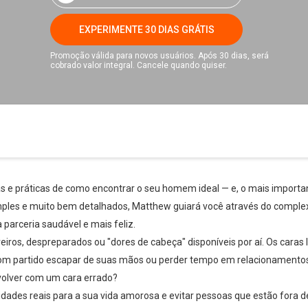
EXPERIMENTE 30 DIAS GRÁTIS
Promoção válida para novos usuários. Após 30 dias, será
cobrado valor integral. Cancele quando quiser.
tas e práticas de como encontrar o seu homem ideal — e, o mais import
ples e muito bem detalhados, Matthew guiará você através do complex
parceria saudável e mais feliz.
ros, despreparados ou "dores de cabeça" disponíveis por aí. Os caras l
bom partido escapar de suas mãos ou perder tempo em relacionamento
nvolver com um cara errado?
idades reais para a sua vida amorosa e evitar pessoas que estão fora de 