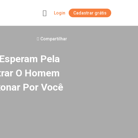
Login
Cadastrar grátis
+
Compartilhar
Esperam Pela
trar O Homem
xonar Por Você